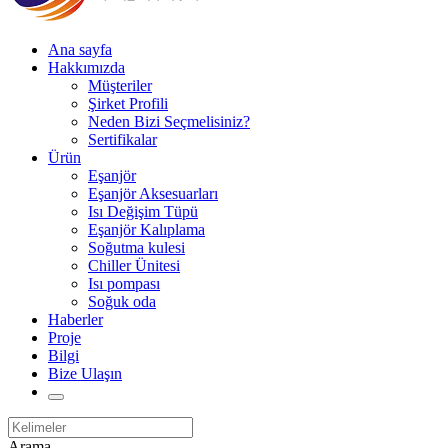
Ana sayfa
Hakkımızda
Müşteriler
Şirket Profili
Neden Bizi Seçmelisiniz?
Sertifikalar
Ürün
Eşanjör
Eşanjör Aksesuarları
Isı Değişim Tüpü
Eşanjör Kalıplama
Soğutma kulesi
Chiller Ünitesi
Isı pompası
Soğuk oda
Haberler
Proje
Bilgi
Bize Ulaşın
Arama