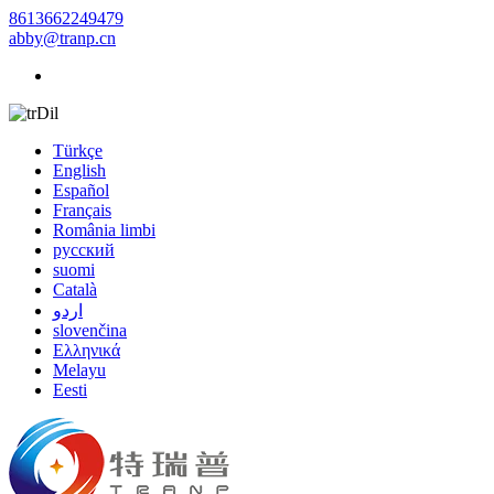
8613662249479
abby@tranp.cn
Dil
Türkçe
English
Español
Français
România limbi
русский
suomi
Català
اردو
slovenčina
Ελληνικά
Melayu
Eesti