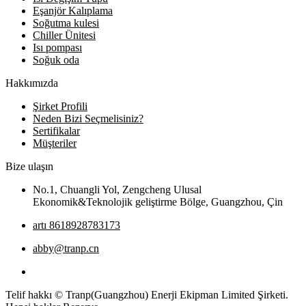
Eşanjör Kalıplama
Soğutma kulesi
Chiller Ünitesi
Isı pompası
Soğuk oda
Hakkımızda
Şirket Profili
Neden Bizi Seçmelisiniz?
Sertifikalar
Müşteriler
Bize ulaşın
No.1, Chuangli Yol, Zengcheng Ulusal
Ekonomik&Teknolojik geliştirme Bölge, Guangzhou, Çin
artı 8618928783173
abby@tranp.cn
Telif hakkı © Tranp(Guangzhou) Enerji Ekipman Limited Şirketi.