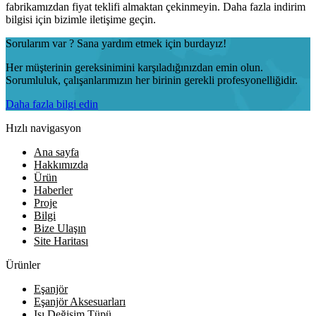
fabrikamızdan fiyat teklifi almaktan çekinmeyin. Daha fazla indirim
bilgisi için bizimle iletişime geçin.
Sorularım var ? Sana yardım etmek için burdayız!
Her müşterinin gereksinimini karşıladığınızdan emin olun.
Sorumluluk, çalışanlarımızın her birinin gerekli profesyonelliğidir.
Daha fazla bilgi edin
Hızlı navigasyon
Ana sayfa
Hakkımızda
Ürün
Haberler
Proje
Bilgi
Bize Ulaşın
Site Haritası
Ürünler
Eşanjör
Eşanjör Aksesuarları
Isı Değişim Tüpü