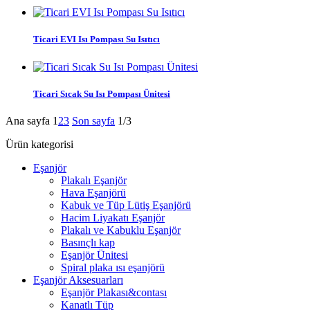
Ticari EVI Isı Pompası Su Isıtıcı
Ticari Sıcak Su Isı Pompası Ünitesi
Ana sayfa
1
2
3
Son sayfa
1/3
Ürün kategorisi
Eşanjör
Plakalı Eşanjör
Hava Eşanjörü
Kabuk ve Tüp Lütiş Eşanjörü
Hacim Liyakatı Eşanjör
Plakalı ve Kabuklu Eşanjör
Basınçlı kap
Eşanjör Ünitesi
Spiral plaka ısı eşanjörü
Eşanjör Aksesuarları
Eşanjör Plakası&contası
Kanatlı Tüp