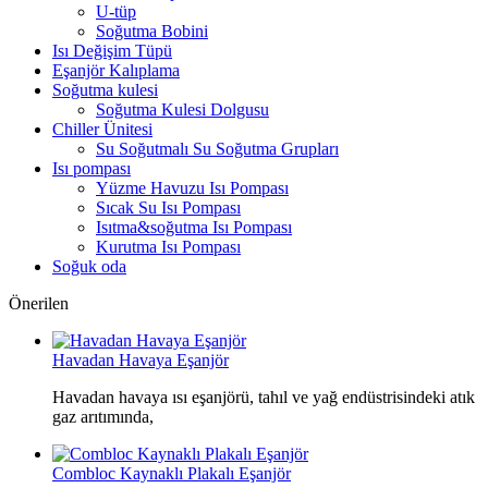
U-tüp
Soğutma Bobini
Isı Değişim Tüpü
Eşanjör Kalıplama
Soğutma kulesi
Soğutma Kulesi Dolgusu
Chiller Ünitesi
Su Soğutmalı Su Soğutma Grupları
Isı pompası
Yüzme Havuzu Isı Pompası
Sıcak Su Isı Pompası
Isıtma&soğutma Isı Pompası
Kurutma Isı Pompası
Soğuk oda
Önerilen
Havadan Havaya Eşanjör
Havadan havaya ısı eşanjörü, tahıl ve yağ endüstrisindeki atık
gaz arıtımında,
Combloc Kaynaklı Plakalı Eşanjör