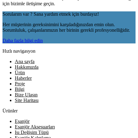
için bizimle iletişime geçin.
Sorularım var ? Sana yardım etmek için burdayız!
Her müşterinin gereksinimini karşıladığınızdan emin olun.
Sorumluluk, çalışanlarımızın her birinin gerekli profesyonelliğidir.
Daha fazla bilgi edin
Hızlı navigasyon
Ana sayfa
Hakkımızda
Ürün
Haberler
Proje
Bilgi
Bize Ulaşın
Site Haritası
Ürünler
Eşanjör
Eşanjör Aksesuarları
Isı Değişim Tüpü
Eşanjör Kalıplama