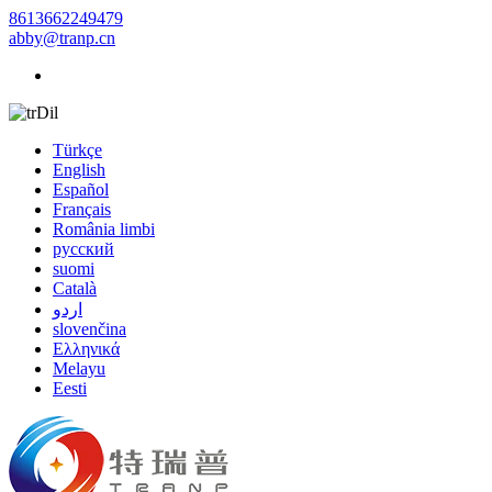
8613662249479
abby@tranp.cn
Dil
Türkçe
English
Español
Français
România limbi
русский
suomi
Català
اردو
slovenčina
Ελληνικά
Melayu
Eesti