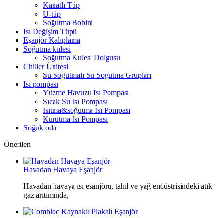
Kanatlı Tüp
U-tüp
Soğutma Bobini
Isı Değişim Tüpü
Eşanjör Kalıplama
Soğutma kulesi
Soğutma Kulesi Dolgusu
Chiller Ünitesi
Su Soğutmalı Su Soğutma Grupları
Isı pompası
Yüzme Havuzu Isı Pompası
Sıcak Su Isı Pompası
Isıtma&soğutma Isı Pompası
Kurutma Isı Pompası
Soğuk oda
Önerilen
Havadan Havaya Eşanjör
Havadan havaya ısı eşanjörü, tahıl ve yağ endüstrisindeki atık
gaz arıtımında,