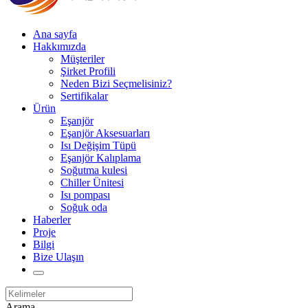
Ana sayfa
Hakkımızda
Müşteriler
Şirket Profili
Neden Bizi Seçmelisiniz?
Sertifikalar
Ürün
Eşanjör
Eşanjör Aksesuarları
Isı Değişim Tüpü
Eşanjör Kalıplama
Soğutma kulesi
Chiller Ünitesi
Isı pompası
Soğuk oda
Haberler
Proje
Bilgi
Bize Ulaşın
Arama