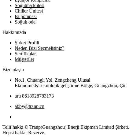
Soğutma kulesi
Chiller Ünitesi
Isı pompası
Soğuk oda
Hakkımızda
Şirket Profili
Neden Bizi Seçmelisiniz?
Sertifikalar
Müşteriler
Bize ulaşın
No.1, Chuangli Yol, Zengcheng Ulusal
Ekonomik&Teknolojik geliştirme Bölge, Guangzhou, Çin
artı 8618928783173
abby@tranp.cn
Telif hakkı © Tranp(Guangzhou) Enerji Ekipman Limited Şirketi.
Hepsi haklar Rezerve.